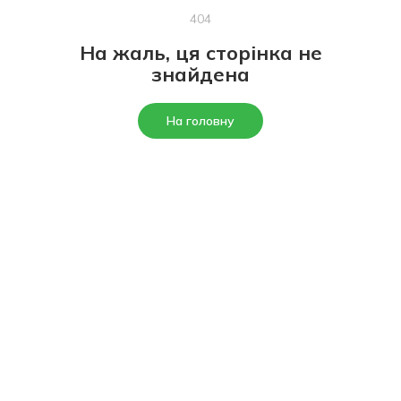
404
На жаль, ця сторінка не
знайдена
На головну