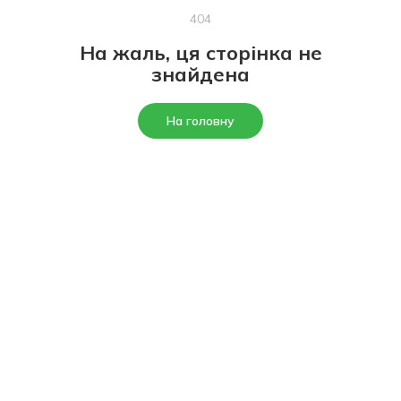
404
На жаль, ця сторінка не
знайдена
На головну