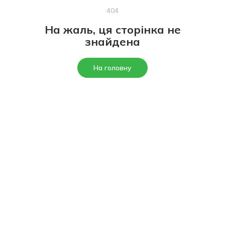
404
На жаль, ця сторінка не
знайдена
На головну