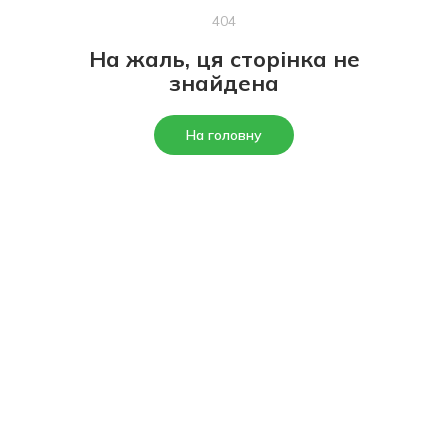
404
На жаль, ця сторінка не
знайдена
На головну