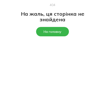
404
На жаль, ця сторінка не
знайдена
На головну