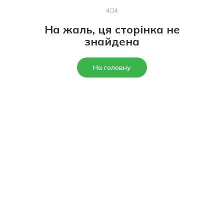
404
На жаль, ця сторінка не
знайдена
На головну