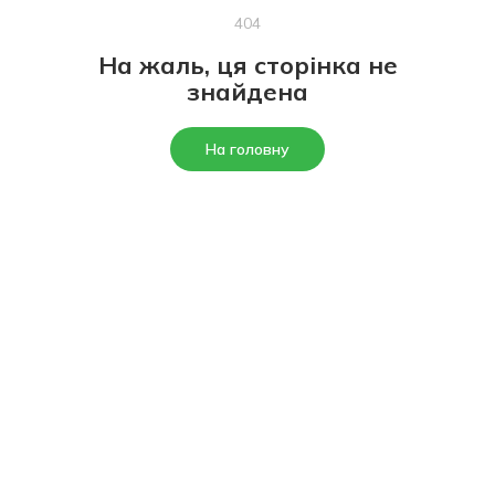
404
На жаль, ця сторінка не
знайдена
На головну