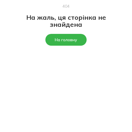
404
На жаль, ця сторінка не
знайдена
На головну