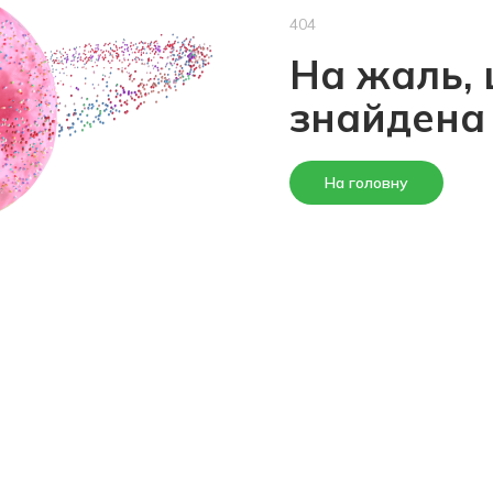
404
На жаль, 
знайдена
На головну