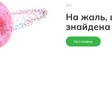
404
На жаль, 
знайдена
На головну