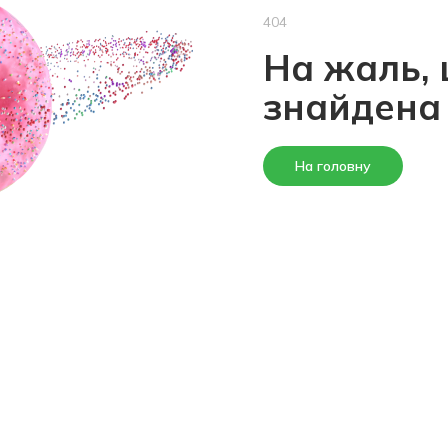
404
На жаль, 
знайдена
На головну