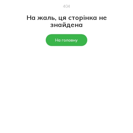
404
На жаль, ця сторінка не
знайдена
На головну