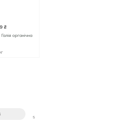
9
₴
84.99
₴
18.89
₴
 Галія органічна
Апельсин великий
Кавун
кг
за 1 кг
за 1 кг
і
5