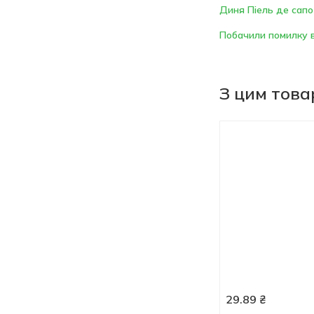
Диня Піель де сапо
Побачили помилку в
З цим тов
29.89
₴