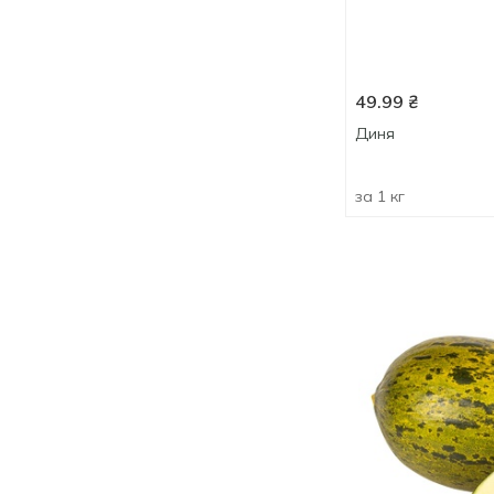
49.99
₴
Диня
за 1 кг