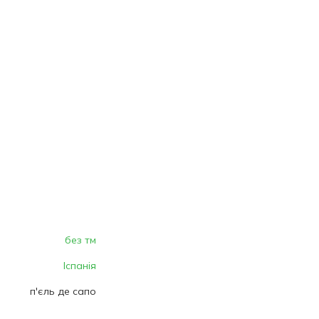
без тм
Іспанія
п'єль де сапо