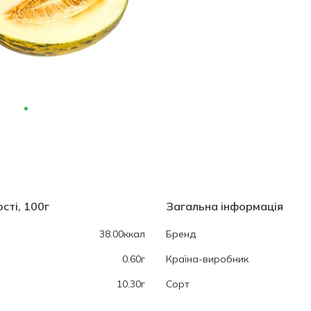
сті, 100г
Загальна інформація
38.00ккал
Бренд
0.60г
Країна-виробник
10.30г
Сорт