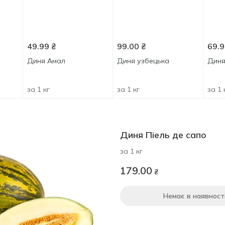
49.99
₴
99.00
₴
69.9
Диня Амал
Диня узбецька
Диня
за 1 кг
за 1 кг
за 1 
Диня Піель де сапо
за 1 кг
179.00
₴
Немає в наявност