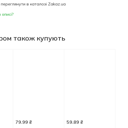
переглянути в каталозі Zakaz.ua
 описі?
аром також купують
79.99
₴
59.89
₴