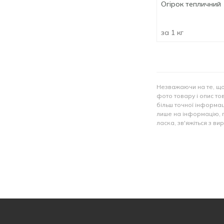
Огірок тепличний
за 1 кг
Незважаючи на те, що
фото товару і опис тов
більш точної інформац
лише на інформацію, 
ласка, зв'яжіться з в