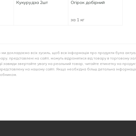
Кукурудза 2шт
Огірок добірний
за 1 кг
 ми докладаємо всіх зусиль, щоб вся інформація про продукти була актуа
ару, представлені на сайті, можуть відрізнятися від товару в торговому за
ії завжди звертайте увагу на реальний товар, читайте етикетку на продукт
представлену на нашому сайті. Якщо необхідна більш детальна інформація
иробником.