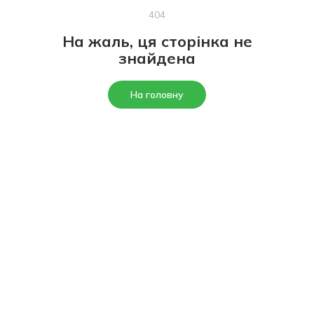
404
На жаль, ця сторінка не
знайдена
На головну