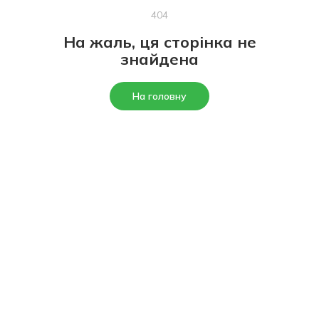
404
На жаль, ця сторінка не
знайдена
На головну