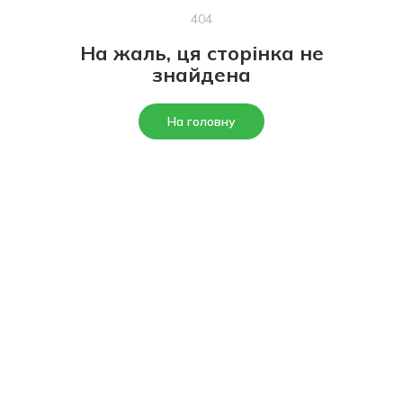
404
На жаль, ця сторінка не
знайдена
На головну