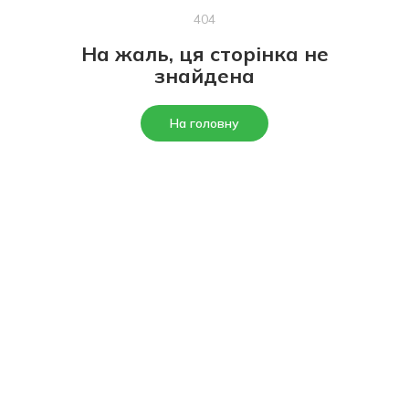
404
На жаль, ця сторінка не
знайдена
На головну