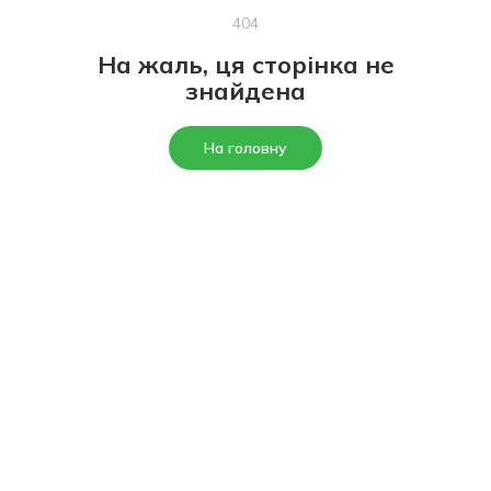
404
На жаль, ця сторінка не
знайдена
На головну