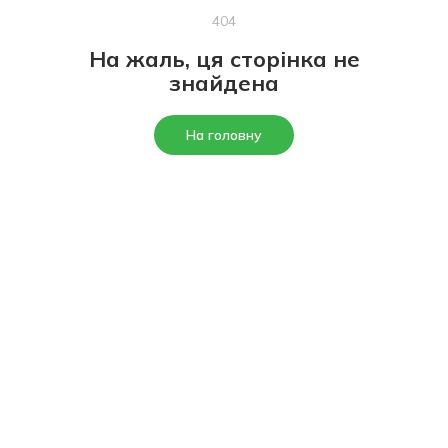
404
На жаль, ця сторінка не
знайдена
На головну