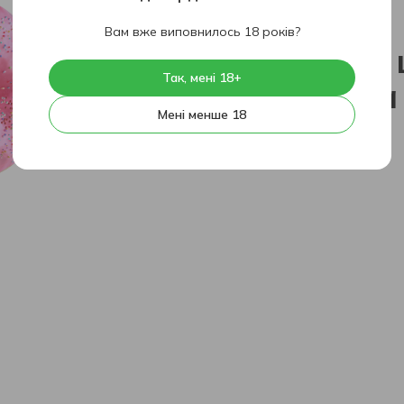
404
Вам вже виповнилось 18 років?
На жаль, 
Так, мені 18+
знайдена
Мені менше 18
На головну