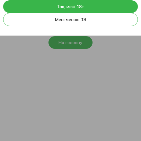
Так, мені 18+
404
На жаль, ця сторінка не
Мені менше 18
знайдена
На головну