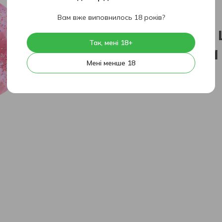
404
Вам вже виповнилось 18 років?
На жаль, 
Так, мені 18+
знайдена
Мені менше 18
На головну