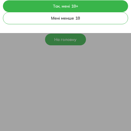
Так, мені 18+
404
На жаль, ця сторінка не
Мені менше 18
знайдена
На головну