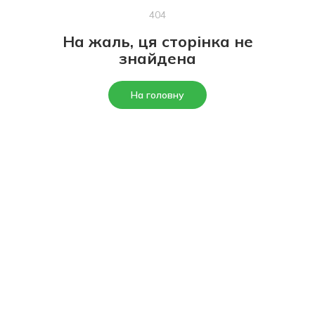
404
На жаль, ця сторінка не
знайдена
На головну