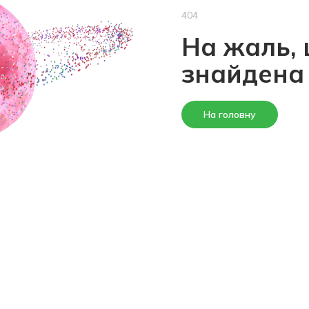
404
На жаль, 
знайдена
На головну