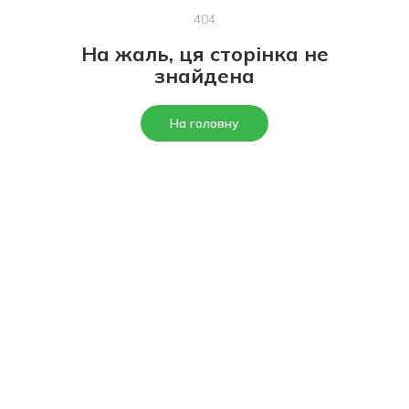
404
На жаль, ця сторінка не
знайдена
На головну