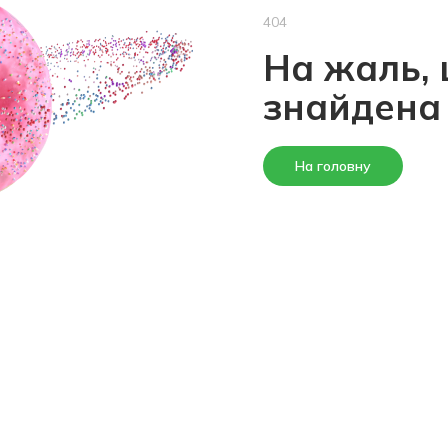
404
На жаль, 
знайдена
На головну