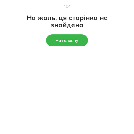
404
На жаль, ця сторінка не
знайдена
На головну