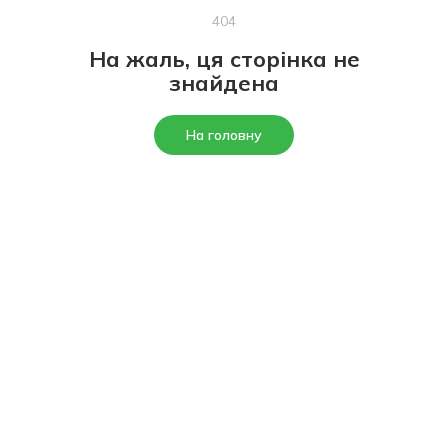
404
На жаль, ця сторінка не
знайдена
На головну