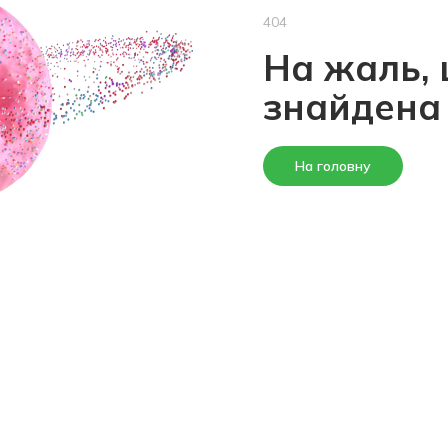
404
На жаль, 
знайдена
На головну