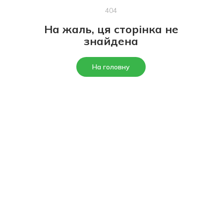
404
На жаль, ця сторінка не
знайдена
На головну