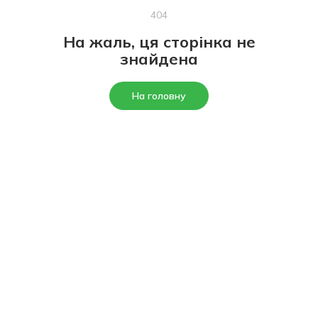
404
На жаль, ця сторінка не
знайдена
На головну