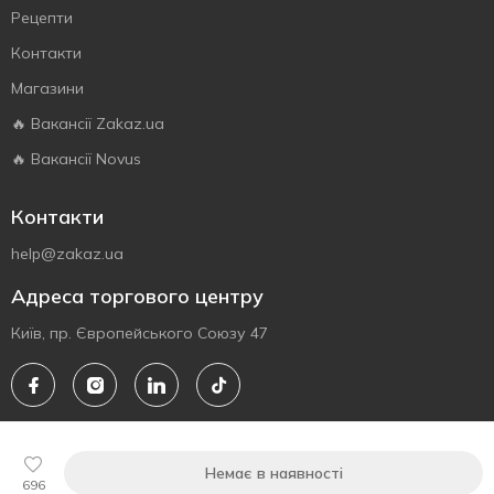
Рецепти
Контакти
Магазини
🔥 Вакансії Zakaz.ua
🔥 Вакансії Novus
Контакти
help@zakaz.ua
Адреса торгового центру
Київ, пр. Європейського Союзу 47
© 2010 - 2026 Всі права на веб-сайт zakaz.ua захищені.
Немає в наявності
LIMITED LIABILITY COMPANY "ZAKAZ.UA"
696