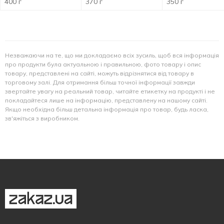
400 г
370 г
350 г
Незважаючи на те, що ми докладаємо всіх зусиль, щоб вся інформація
про продукти була актуальною і правильною, фото товару і опис
товару, представлені на сайті, можуть відрізнятися від товару в
торговому залі. Для отримання більш точної інформації завжди
звертайте увагу на реальний товар, читайте етикетку на продукті і не
покладайтеся лише на інформацію, представлену на нашому сайті.
Якщо необхідна більш детальна інформація про товар, будь ласка,
зв'яжіться з виробником.