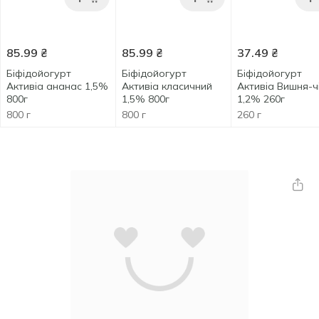
85.99
₴
85.99
₴
37.49
₴
Біфідойогурт
Біфідойогурт
Біфідойогурт
Активіа ананас 1,5%
Активіа класичний
Активіа Вишня-ч
800г
1,5% 800г
1,2% 260г
800 г
800 г
260 г