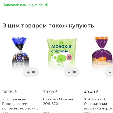
Побачили помилку в описі?
З цим товаром також купують
+
+
+
36.99
₴
70.99
₴
43.49
₴
Хліб Кулиничі
Сметана Молокія
Хлiб Київхліб
Бородинський
20% 370г
Оксамитовий
половина нарізаний
половина наріз
400г
350г