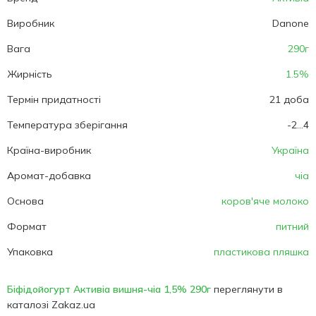
Виробник
Danone
Вага
290г
Жирність
1.5%
Термін придатності
21 доба
Температура зберігання
-2...4
Країна-виробник
Україна
Аромат-добавка
чіа
Основа
коров'яче молоко
Формат
питний
Упаковка
пластикова пляшка
Біфідойогурт Активіа вишня-чіа 1,5% 290г
переглянути в
каталозі Zakaz.ua