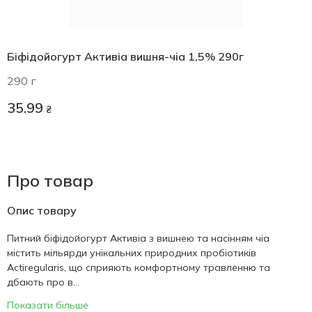
Біфідойогурт Активіа вишня-чіа 1,5% 290г
290 г
35.99
₴
Про товар
Опис товару
Питний біфідойогурт Активіа з вишнею та насінням чіа
містить мільярди унікальних природних пробіотиків
Actiregularis, що сприяють комфортному травленню та
дбають про в...
Показати більше