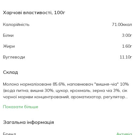
Харчові властивості, 100г
Калорійність
71.00ккал
Білки
3.00г
Жири
1.60г
Вуглеводи
11.10г
Склад
Молоко нормалізоване 85.6%, наповнювач "вишня-чіа" 10%
(вода питна, вишня 30%, цукор, крохмаль, зерна чіа 3%, сік
чорної моркви концентрований, ароматизатор, регулятор...
Показати більше
Загальна інформація
Бренд
Активіа