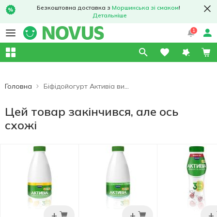
Безкоштовна доставка з
Моршинська зі смаком
!
Детальніше
1
Головна
Біфідойогурт Активіа вишня-чіа 1,5% 290г
Цей товар закінчився, але ось
схожі
+
+
+