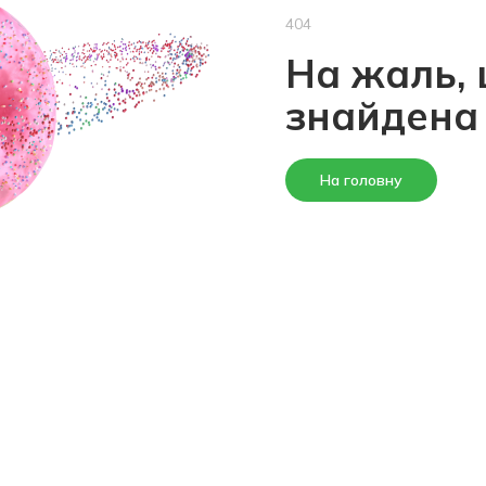
404
На жаль, 
знайдена
На головну