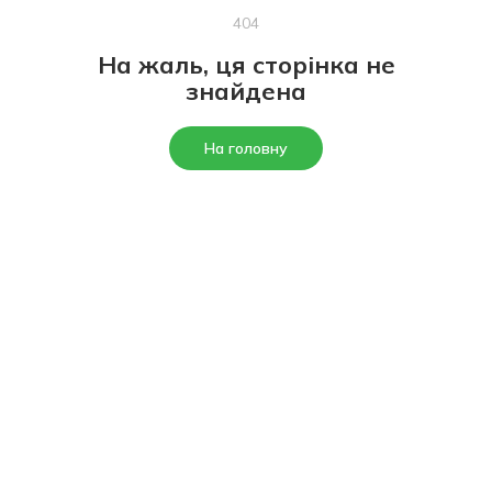
404
На жаль, ця сторінка не
знайдена
На головну