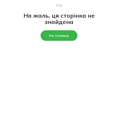
404
На жаль, ця сторінка не
знайдена
На головну