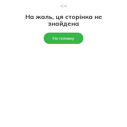
404
На жаль, ця сторінка не
знайдена
На головну