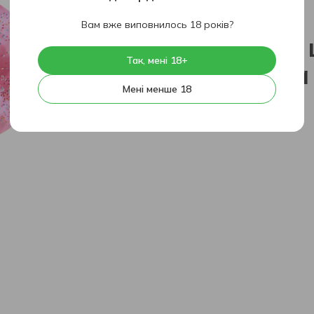
404
Вам вже виповнилось 18 років?
На жаль, 
Так, мені 18+
знайдена
Мені менше 18
На головну