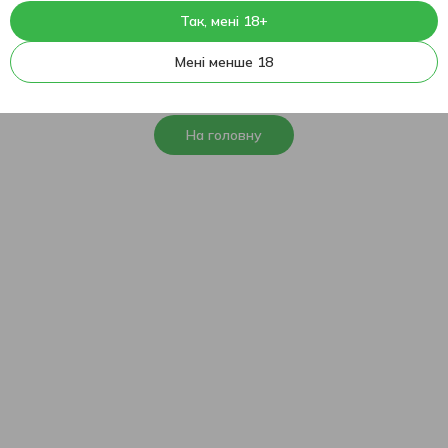
Так, мені 18+
404
На жаль, ця сторінка не
Мені менше 18
знайдена
На головну