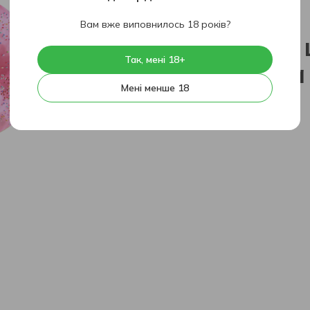
404
Вам вже виповнилось 18 років?
На жаль, 
Так, мені 18+
знайдена
Мені менше 18
На головну