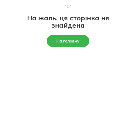
404
На жаль, ця сторінка не
знайдена
На головну