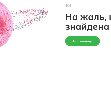
404
На жаль, 
знайдена
На головну