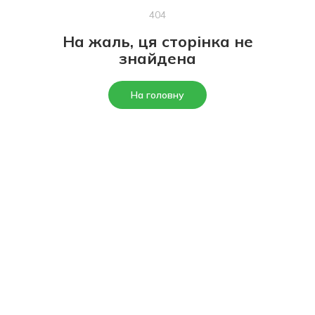
404
На жаль, ця сторінка не
знайдена
На головну