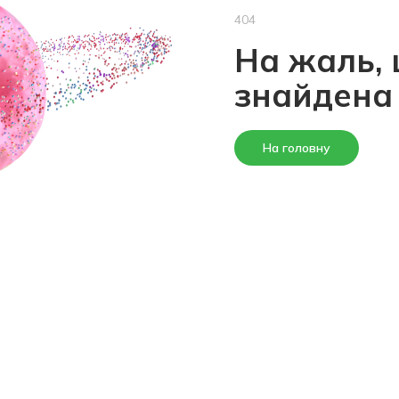
404
На жаль, 
знайдена
На головну