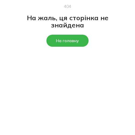
404
На жаль, ця сторінка не
знайдена
На головну