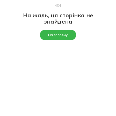
404
На жаль, ця сторінка не
знайдена
На головну