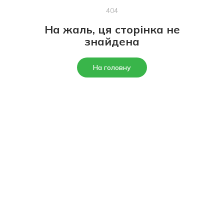
404
На жаль, ця сторінка не
знайдена
На головну