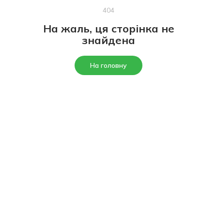
404
На жаль, ця сторінка не
знайдена
На головну