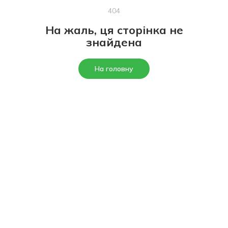
404
На жаль, ця сторінка не
знайдена
На головну