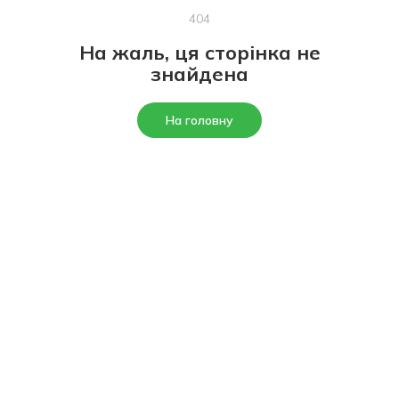
404
На жаль, ця сторінка не
знайдена
На головну